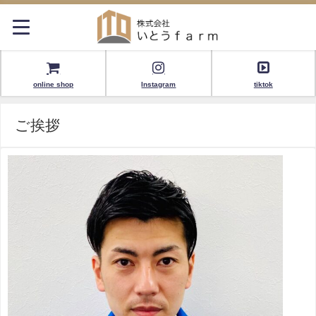
online shop
Instagram
tiktok
ご挨拶