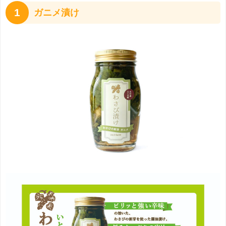
1
ガニメ漬け