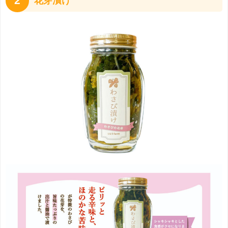
2
花芽漬け